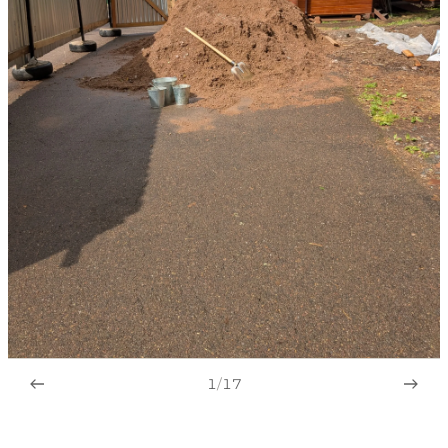
1
/
17