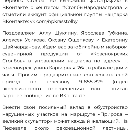
Первого Столба, но выложили фотографию в
ВКонтакте с хештегом #СтолбыНароднаятропа и
отметили аккаунт официальной группы нацпарка
ВКонтакте: vk.com/npkrasstolby.
Поздравляем Аллу Шуклину, Ярослава Губкина,
Алексея Усикова, Оксану Ощепкову и Екатерину
Шаймарданову. Ждем вас за юбилейным набором
сувенирной продукции от «Красноярских
Столбов» в управлении нацпарка по адресу: г.
Красноярск, улица Карьерная, 26а, в рабочие дни и
часы. Просим предварительно согласовать свой
приезд по телефону 9-888-829 (отдел
экологического просвещения) или написав
заранее сообщение во ВКонтакте.
Внести свой посильный вклад в обустройство
нарушенных участков на маршруте «Природа –
великий скульптор» может каждый желающий. На
Перевале, около рекреационной лестницы,