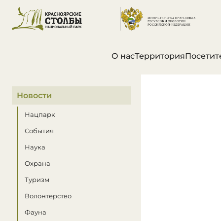
О нас
Территория
Посетит
В этом разделе
Новости
Нацпарк
События
Наука
Охрана
Туризм
Волонтерство
Фауна