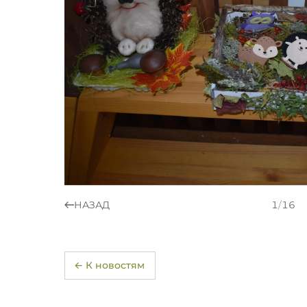
НАЗАД
1
/
16
← К новостям