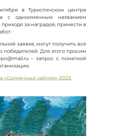
октября в Туристичском центре
ка с одноименным названием
 приходя за наградой, принести в
абот.
ьной заявке, могут получить все
о победителей. Для этого просим
epo@mail.ru – запрос с пометкой
рганизации.
а «Солнечный зайчик»-2023.