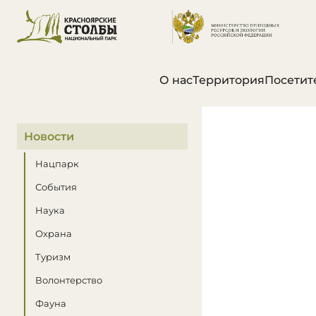
О нас
Территория
Посетит
В этом разделе
Новости
Нацпарк
События
Наука
Охрана
Туризм
Волонтерство
Фауна