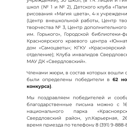
учреждений); 30 школ, (в т.ч. лицеи и г
школ (№ 1 и № 2), Детского клуба «Пал
рисования «Магия цвета», 4-х учрежден
(Центр внешкольной работы, Центр тво
творчества № 3, Центр дополнительного
им. Горького», Городской библиотеки-
Красноярского краевого центра «Юннат
дом «Самоцветы»; КГКУ «Красноярски
отделение); Клуба инвалидов Свердловс
МАУ ДК «Свердловский».
Членами жюри, в состав которых вошли 
были определены победители в
62 но
конкурса)
.
Мы поздравляем победителей и сооб
благодарственные письма можно с 1
национального парка «Красноярск
Свердловский район, ул.Карьерная, 26
время приезда по телефону 8 (391) 9-888-