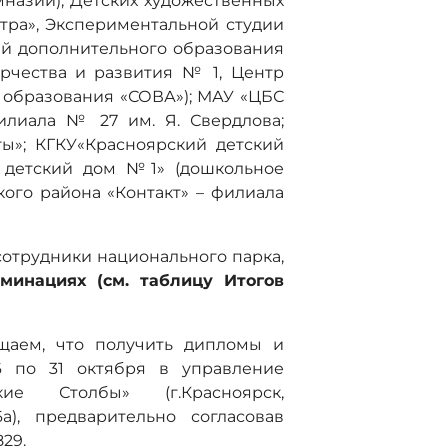
имназии), Детских художественных
итра», Экспериментальной студии
ий дополнительного образования
рчества и развития № 1, Центр
 образования «СОВА»); МАУ «ЦБС
филиала № 27 им. Я. Свердлова;
ы»; КГКУ«Красноярский детский
й детский дом №1» (дошкольное
кого района «Контакт» – филиала
сотрудники национального парка,
минациях (см. таблицу Итогов
щаем, что получить дипломы и
6 по 31 октября в управление
ие Столбы» (г.Красноярск,
а), предварительно согласовав
829.