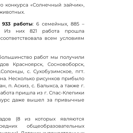
о конкурса «Солнечный зайчик»,
животных.
о
933 работы
: 6 семейных, 885 –
е. Из них 821 работа прошла
 соответствовала всем условиям
 большинство работ мы получили
дов Красноярск, Сосновоборск,
.Солонцы, c. Сухобузимское, пгт.
она. Несколько рисунков прибыло
, п. Аскиз, с. Балыкса, а также г.
абота пришла из г. Спас-Клепики
нкурс даже вышел за привычные
адов (8 из которых являются
едних общеобразовательных