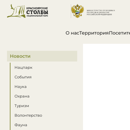
О нас
Территория
Посетит
В этом разделе
Новости
Нацпарк
События
Наука
Охрана
Туризм
Волонтерство
Фауна