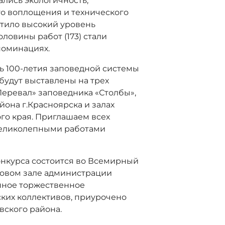
лись экологичность,
го воплощения и технического
тило высокий уровень
оловины работ (173) стали
номинациях.
ть 100-летия заповедной системы
я будут выставлены на трех
Перевал» заповедника «Столбы»,
она г.Красноярска и залах
го края. Приглашаем всех
 великолепными работами
нкурса состоится во Всемирный
актовом зале администрации
анное торжественное
ских коллективов, приурочено
вского района.