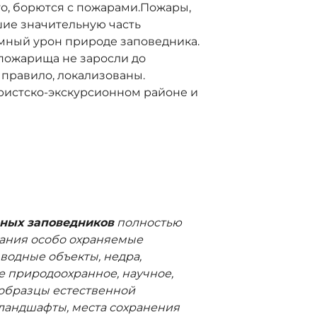
го, борются с пожарами.Пожары,
шие значительную часть
мный урон природе заповедника.
 пожарища не заросли до
 правило, локализованы.
уристско-экскурсионном районе и
дных заповедников
полностью
вания особо охраняемые
водные объекты, недра,
 природоохранное, научное,
 образцы естественной
ландшафты, места сохранения