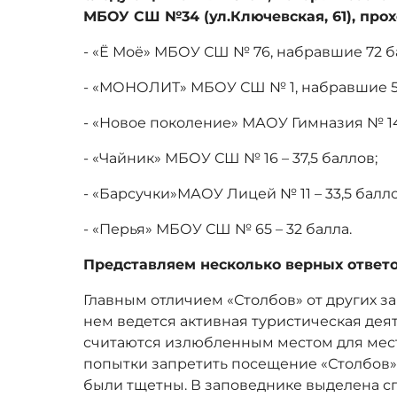
МБОУ СШ №34 (ул.Ключевская, 61), про
- «Ё Моё» МБОУ СШ № 76, набравшие 72 б
- «МОНОЛИТ» МБОУ СШ № 1, набравшие 59
- «Новое поколение» МАОУ Гимназия № 14 
- «Чайник» МБОУ СШ № 16 – 37,5 баллов;
- «Барсучки»МАОУ Лицей № 11 – 33,5 балло
- «Перья» МБОУ СШ № 65 – 32 балла.
Представляем несколько верных ответо
Главным отличием «Столбов» от других за
нем ведется активная туристическая дея
считаются излюбленным местом для мест
попытки запретить посещение «Столбов»
были тщетны. В заповеднике выделена сп