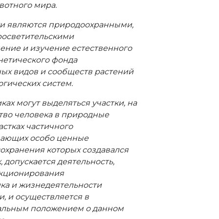
вотного мира.
и являются природоохранными,
росветительскими
ние и изучение естественного
енетического фонда
ных видов и сообществ растений
огических систем.
ах могут выделяться участки, на
тво человека в природные
астках частичного
чающих особо ценные
сохранения которых создавался
 допускается деятельность,
нкционирования
ка и жизнедеятельности
, и осуществляется в
альным положением о данном