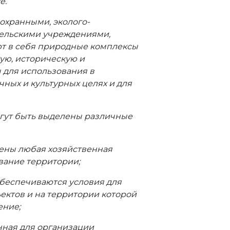
е.
охранными, эколого-
тельскими учреждениями,
ют в себя природные комплексы
ую, историческую и
 для использования в
чных и культурных целях и для
огут быть выделены различные
щены любая хозяйственная
вание территории;
 обеспечиваются условия для
ектов и на территории которой
ение;
нная для организации