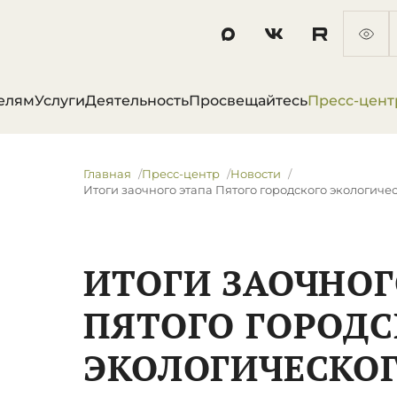
елям
Услуги
Деятельность
Просвещайтесь
Пресс-цент
Главная
Пресс-центр
Новости
​Итоги заочного этапа Пятого городского экологиче
​ИТОГИ ЗАОЧНО
ПЯТОГО ГОРОДС
ЭКОЛОГИЧЕСКО