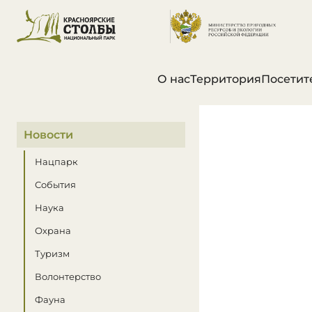
О нас
Территория
Посетит
В этом разделе
Новости
Нацпарк
События
Наука
Охрана
Туризм
Волонтерство
Фауна