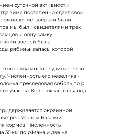
нием суточной активности
огда зима постепенно сдает свои
е оживление: зверьки были
етов мы были свидетелями трех
самцов и одну самку,
итании зверей была
оды рябины, запасы которой
 этого вида можно судить только
гу. Численность его невелика -
колонка преследовал соболь по р.
его участка. Колонок укрылся под
 придерживается окраинной
ных рек Маны и Базаихи.
ия кормов. Численность
на
35 км
по р.Мана и две на