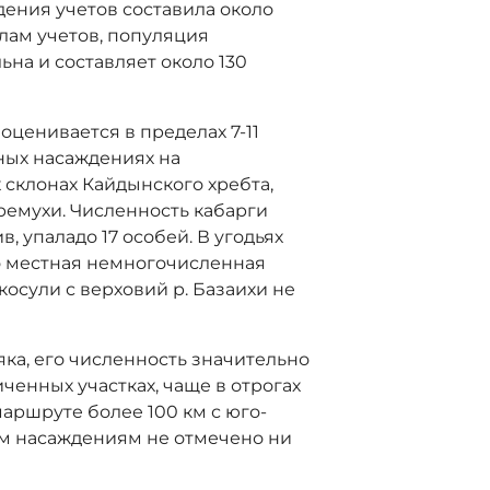
ения учетов составила около
лам учетов, популяция
на и составляет около 130
оценивается в пределах 7-11
ных насаждениях на
 склонах Кайдынского хребта,
ремухи. Численность кабарги
в, упаладо 17 особей. В угодьях
ко местная немногочисленная
косули с верховий р. Базаихи не
яка, его численность значительно
ченных участках, чаще в отрогах
а маршруте более
100 км
с юго-
ым насаждениям не отмечено ни