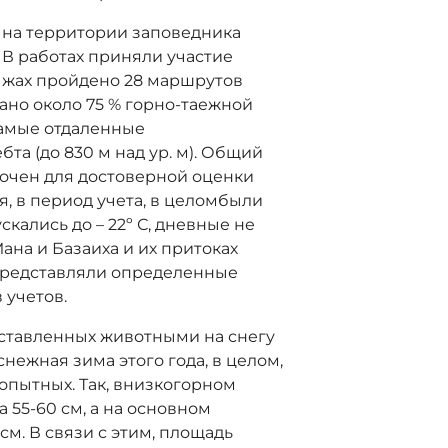
 на территории заповедника
 В работах приняли участие
лыжах пройдено 28 маршрутов
ано около 75 % горно-таежной
самые отдаленные
бта (до
830 м
над ур. м). Общий
очен для достоверной оценки
, в период учета, в целомбыли
кались до – 22º С, дневные не
Мана и Базаиха и их притоках
представляли определенные
 учетов.
оставленных животными на снегу
нежная зима этого года, в целом,
опытных. Так, внизкогорном
а 55-
60 см
, а на основном
 см
. В связи с этим, площадь