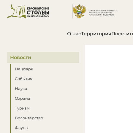
О нас
Территория
Посетит
В этом разделе
Новости
Нацпарк
События
Наука
Охрана
Туризм
Волонтерство
Фауна