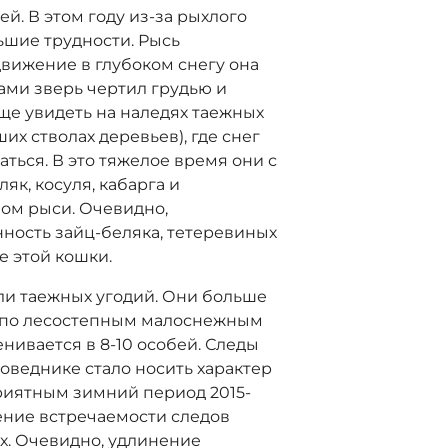
й. В этом году из-за рыхлого
ьшие трудности. Рысь
вижение в глубоком снегу она
тами зверь чертил грудью и
ще увидеть на наледях таежных
их стволах деревьев), где снег
ться. В это тяжелое время они с
як, косуля, кабарга и
ом рыси. Очевидно,
ность зайц-беляка, тетеревиных
е этой кошки.
али таежных угодий. Они больше
 по лесостепным малоснежным
нивается в 8-10 особей. Следы
поведнике стало носить характер
риятным зимний период 2015-
чение встречаемости следов
х. Очевидно, удлинение