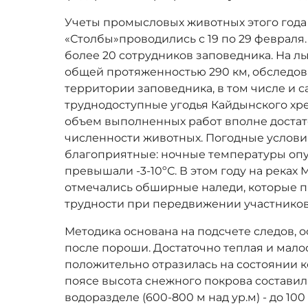
Учеты промысловых животных этого года
«Столбы»проводились с 19 по 29 февраля.
более 20 сотрудников заповедника. На 
общей протяженностью 290 км, обследов
территории заповедника, в том числе и 
труднодоступные угодья Кайдынского хре
объем выполненных работ вполне достат
численности животных. Погодные условия
благоприятные: ночные температуры опус
превышали -3-10ºС. В этом году на реках 
отмечались обширные наледи, которые 
трудности при передвижении участников
Методика основана на подсчете следов, 
после пороши. Достаточно теплая и малос
положительно отразилась на состоянии к
поясе высота снежного покрова составил
водоразделе (600-
800 м
над ур.м) - до
100