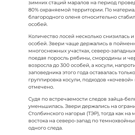
зимних стаций маралов на период провед
80% охраняемой территории. По материа
благородного оленя относительно стабиль
особей.
Количество лосей несколько снизилась и 
особей. Звери чаще держались в поймен
многоснежных участках, северо-западных
поедая поросль рябины, смородины и че
возросла до 300 особей, а косули, напроти
заповедника этого года оставалась толь
группировка косули, подходов «кочевой» 
отмечено.
Судя по встречаемости следов зайца-бел
уменьшилась. Звери держались на ограни
Столбинского нагорья (ТЭР), тогда как н
востока на северо-запад по темнохвойн
одного следа.