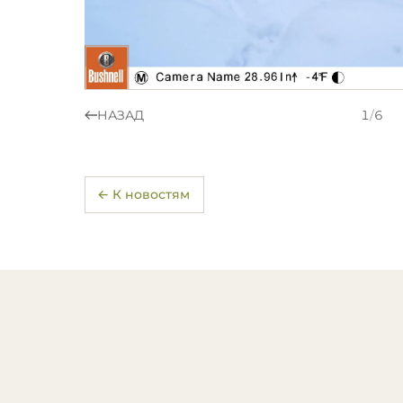
НАЗАД
1
/
6
← К новостям