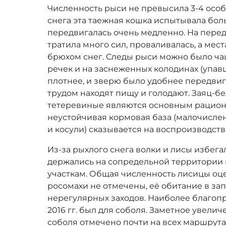
Численность рыси не превысила 3-4 особе
снега эта таежная кошка испытывала бол
передвигалась очень медленно. На перед
тратила много сил, проваливалась, а мес
брюхом снег. Следы рыси можно было ча
речек и на заснеженных колодинах (упавш
плотнее, и зверю было удобнее передвига
трудом находят пищу и голодают. Заяц-бел
тетеревиные являются основным рацион
неустойчивая кормовая база (малочислен
и косули) сказывается на воспроизводств
Из-за рыхлого снега волки и лисы избег
держались на сопредельной территории
участкам. Общая численность лисицы оце
росомахи не отмечены, её обитание в за
нерегулярных заходов. Наиболее благоп
2016 гг. был для соболя. Заметное увели
соболя отмечено почти на всех маршрута