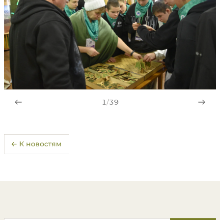
1
/
39
← К новостям