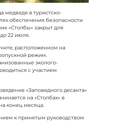
а медведя в туристско-
елях обеспечения безопасности
ник «Столбы» закрыт для
до 22 июля.
ункте, расположенном на
пропускной режим.
анизованные эколого-
оводиться с участием
оведение «Заповедного десанта»
чинается на «Столбах» в
на конец месяца.
анием к принятым руководством