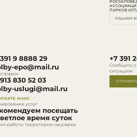
РОСЗАПОВЕ
АССОЦИАЦИ
ПАРКОВ АЛТ
РЕШАЕМ В
 391 9 8888 29
+7 391 2
Сообщить о
olby-epo@mail.ru
ситуациях
 справок
 913 830 52 03
ОТПРАВИТ
olby-uslugi@mail.ru
НТАКТЕ
МАКС
нирование услуг
комендуем посещать
светлое время суток
им работы территории нацпарка