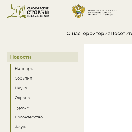
О нас
Территория
Посетит
В этом разделе
Новости
Нацпарк
События
Наука
Охрана
Туризм
Волонтерство
Фауна