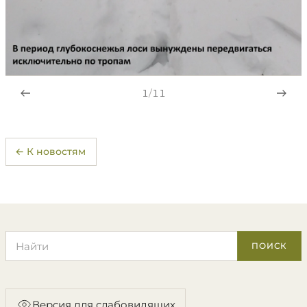
1
/
11
← К новостям
Поиск по сайту
ПОИСК
Версия для слабовидящих