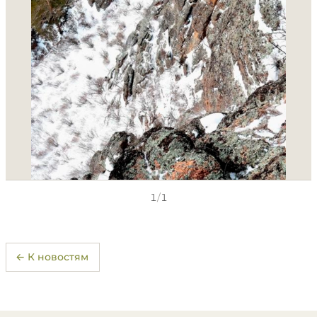
1
/
1
← К новостям