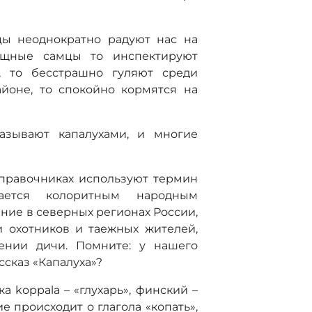
цы неоднократно радуют нас на
мощные самцы то инспектируют
, то бесстрашно гуляют среди
йоне, то спокойно кормятся на
азывают капалухами, и многие
правочниках используют термин
тается колоритным народным
ние в северных регионах России,
 охотников и таежных жителей,
ении дичи. Помните: у нашего
ссказ «Капалуха»?
а kорраlа – «глухарь», финский –
ие происходит о глагола «копать»,