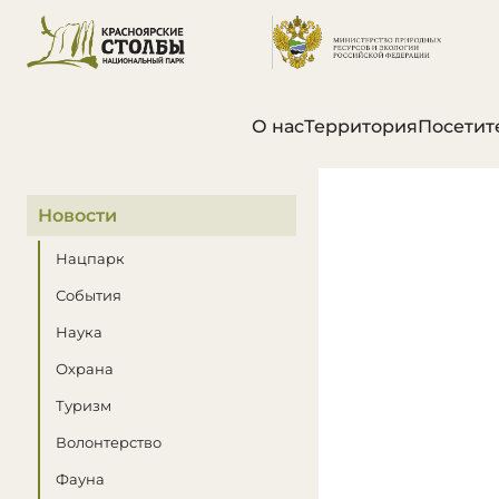
О нас
Территория
Посетит
В этом разделе
Новости
Нацпарк
События
Наука
Охрана
Туризм
Волонтерство
Фауна