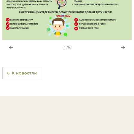
1
/
5
← К новостям