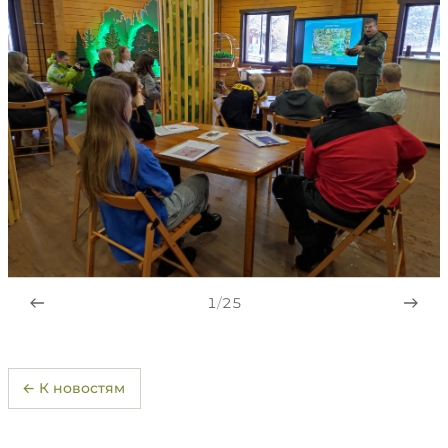
1
/
25
← К новостям