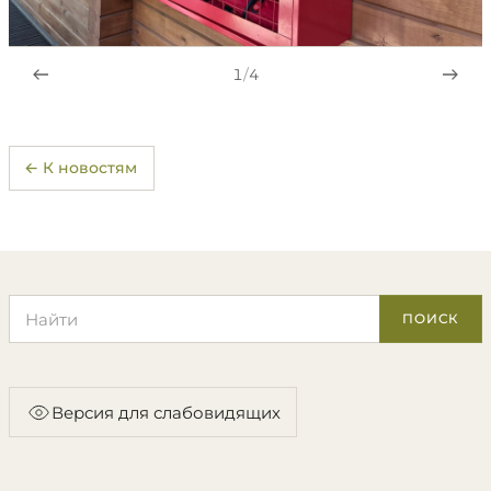
1
/
4
← К новостям
Поиск по сайту
ПОИСК
Версия для слабовидящих