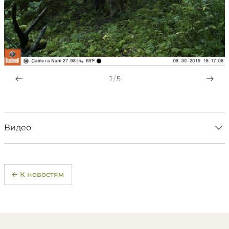
1
/
5
Видео
← К новостям