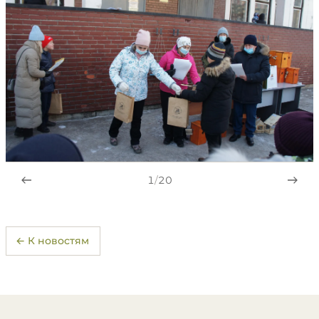
1
/
20
← К новостям