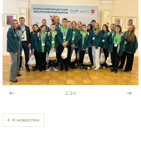
1
/
24
← К новостям