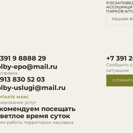
РОСЗАПОВЕ
АССОЦИАЦИ
ПАРКОВ АЛТ
РЕШАЕМ В
 391 9 8888 29
+7 391 2
Сообщить о
olby-epo@mail.ru
ситуациях
 справок
 913 830 52 03
ОТПРАВИТ
olby-uslugi@mail.ru
НТАКТЕ
МАКС
нирование услуг
комендуем посещать
светлое время суток
им работы территории нацпарка