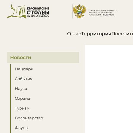
О нас
Территория
Посетит
В этом разделе
Новости
Нацпарк
События
Наука
Охрана
Туризм
Волонтерство
Фауна