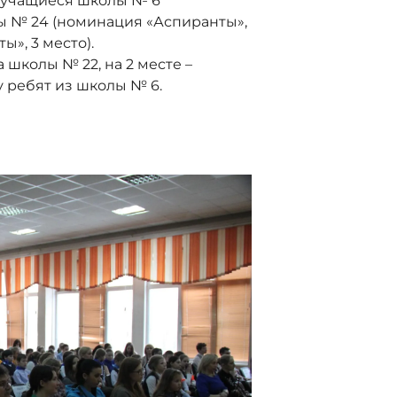
 учащиеся школы № 6
лы № 24 (номинация «Аспиранты»,
ы», 3 место).
а школы № 22, на 2 месте –
у ребят из школы № 6.