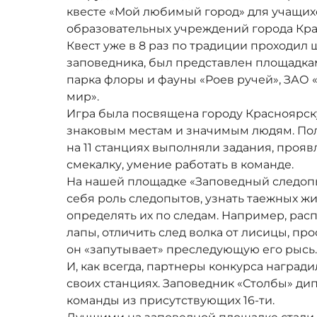
квесте «Мой любимый город» для учащи
образовательных учреждений города Кра
Квест уже в 8 раз по традиции проходил 
заповедника, был представлен площадка
парка флоры и фауны «Роев ручей», ЗАО
мир».
Игра была посвящена городу Красноярск
знаковым местам и значимым людям. По
на 11 станциях выполняли задания, проявл
смекалку, умение работать в команде.
На нашей площадке «Заповедный следопы
себя роль следопытов, узнать таежных ж
определять их по следам. Например, рас
лапы, отличить след волка от лисицы, про
он «запутывает» преследующую его рысь
И, как всегда, партнеры конкурса наград
своих станциях. Заповедник «Столбы» ди
команды из присутствующих 16-ти.