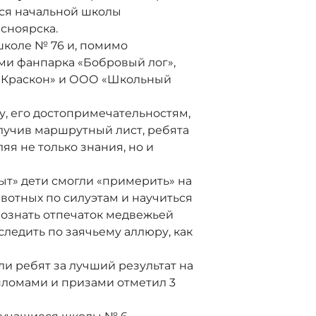
хся начальной школы
сноярска.
школе № 76 и, помимо
ми фанпарка «Бобровый лог»,
 «Краскон» и ООО «Школьный
у, его достопримечательностям,
лучив маршрутный лист, ребята
яя не только знания, но и
т» дети смогли «примерить» на
ивотных по силуэтам и научиться
познать отпечаток медвежьей
следить по заячьему аллюру, как
.
или ребят за лучший результат на
пломами и призами отметил 3