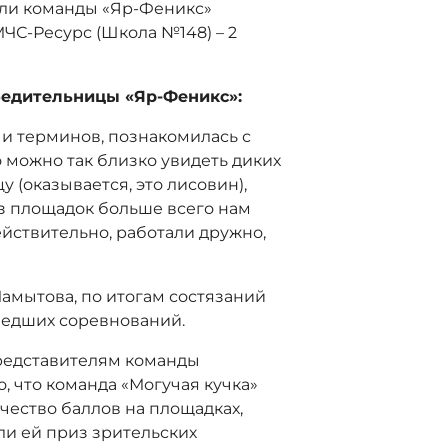
али команды «Яр-Феникс»
 МЧС-Ресурс (Школа №148) – 2
бедительницы «Яр-Феникс»:
 и терминов, познакомилась с
о можно так близко увидеть диких
 (оказывается, это лисовин),
Из площадок больше всего нам
ействительно, работали дружно,
амытова, по итогам состязаний
едших соревнований.
представителям команды
о, что команда «Могучая кучка»
чество баллов на площадках,
ли ей приз зрительских