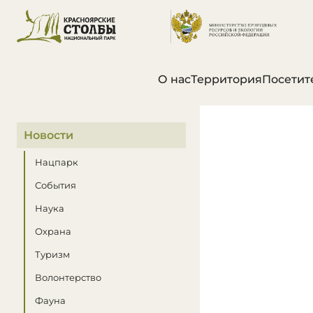
О нас
Территория
Посетит
В этом разделе
Новости
Нацпарк
События
Наука
Охрана
Туризм
Волонтерство
Фауна