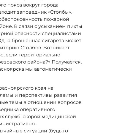
го пояса вокруг города
входит заповедник «Столбы».
 обеспокоенность пожарной
йоне. В связи с усыханием пихты
жарной опасности специалистами
Одна брошенная сигарета может
риторию Столбов. Возникает
ю, если территориально
езовского района?» Получается,
расноярска мы автоматически
расноярского края на
лемы и перспективы развития
ьные темы в отношении вопросов
оведника оперативного
ых служб, скорой медицинской
министративно-
ычайные ситуации (будь то