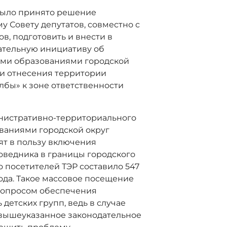
было принято решение
 Совету депутатов, совместно с
, подготовить и внести в
ательную инициативу об
ми образованиями городской
 и отнесения территории
лбы» к зоне ответственности
инистративно-территориального
ваниями городской округ
ят в пользу включения
оведника в границы городского
во посетителей ТЭР составило 547
рода. Такое массовое посещение
вопросом обеспечения
 детских групп, ведь в случае
вышеуказанное законодательное