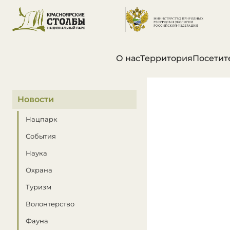
О нас
Территория
Посетит
В этом разделе
Новости
Нацпарк
События
Наука
Охрана
Туризм
Волонтерство
Фауна