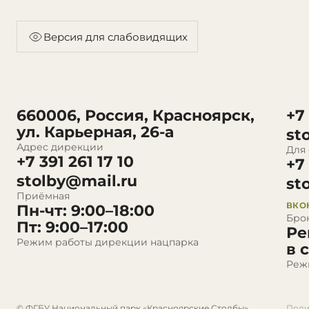
Версия для слабовидящих
660006, Россия, Красноярск,
+7
ул. Карьерная, 26-а
st
Адрес дирекции
Для
+7 391 261 17 10
+7
stolby@mail.ru
st
Приёмная
ВКО
Пн-чт: 9:00–18:00
Бро
Пт: 9:00–17:00
Ре
Режим работы дирекции нацпарка
в 
Реж
© ФГБУ Национальный парк «Красноярские Столбы»
Поли