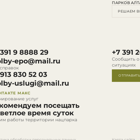
ПАРКОВ АЛТ
РЕШАЕМ В
 391 9 8888 29
+7 391 2
Сообщить о
olby-epo@mail.ru
ситуациях
 справок
 913 830 52 03
ОТПРАВИТ
olby-uslugi@mail.ru
НТАКТЕ
МАКС
нирование услуг
комендуем посещать
светлое время суток
им работы территории нацпарка
тика обработки персональных данных
Карта сайта