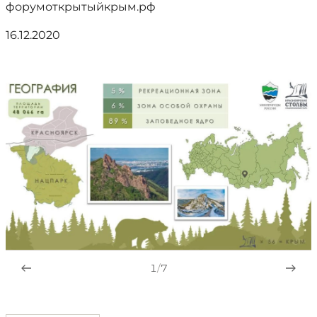
форумоткрытыйкрым.рф
16.12.2020
1
/
7