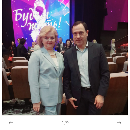
1
/
9