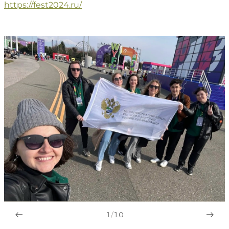
https://fest2024.ru/
1
/
10