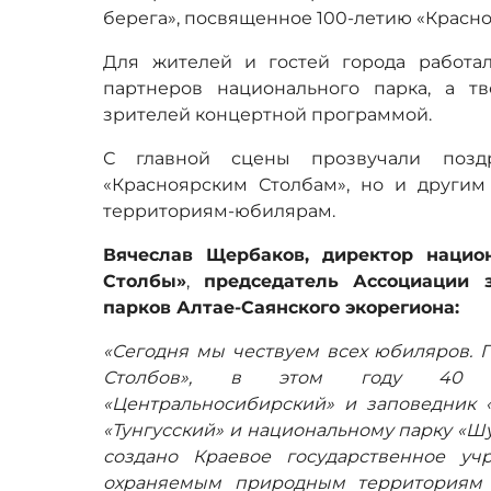
берега», посвященное 100-летию «Красно
Для жителей и гостей города работа
партнеров национального парка, а т
зрителей концертной программой.
С главной сцены прозвучали позд
«Красноярским Столбам», но и други
территориям-юбилярам.
Вячеслав Щербаков, директор нацио
Столбы»
,
председатель Ассоциации 
парков Алтае-Саянского экорегиона:
«Сегодня мы чествуем всех юбиляров. 
Столбов», в этом году 40 л
«Центральносибирский» и заповедник «
«Тунгусский» и национальному парку «Шу
создано Краевое государственное у
охраняемым природным территориям К