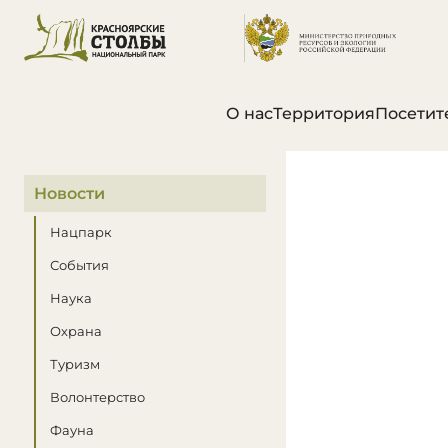
О нас
Территория
Посетит
В этом разделе
Новости
Нацпарк
События
Наука
Охрана
Туризм
Волонтерство
Фауна