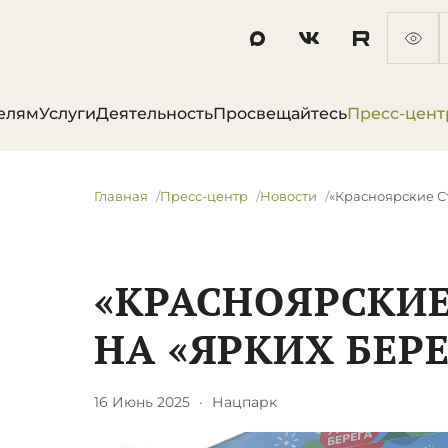
елям
Услуги
Деятельность
Просвещайтесь
Пресс-цент
Главная
Пресс-центр
Новости
​«Красноярские С
​«КРАСНОЯРСКИ
НА «ЯРКИХ БЕР
16 Июнь 2025
·
Нацпарк