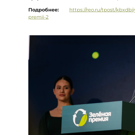
Подробнее:
https://reo.ru/tpost/kbxdbi
premii-2