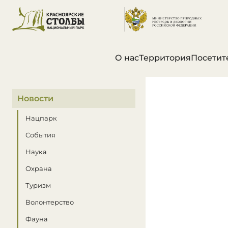
О нас
Территория
Посетит
В этом разделе
Новости
Нацпарк
События
Наука
Охрана
Туризм
Волонтерство
Фауна