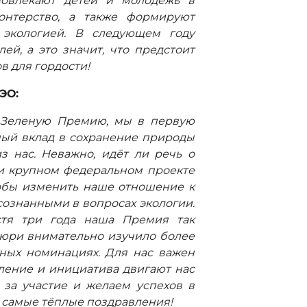
вовлекают детей и молодежь в
онтерство, а также формируют
 экологией. В следующем году
ей, а это значит, что предстоит
в для гордости!
ЭО:
 Зеленую Премию, мы в первую
ный вклад в сохранение природы
 нас. Неважно, идёт ли речь о
и крупном федеральном проекте
тобы изменить наше отношение к
сознанными в вопросах экологии.
стя три года наша Премия так
жюри внимательно изучило более
чных номинациях. Для нас важен
ление и инициатива двигают нас
за участие и желаем успехов в
 самые тёплые поздравления!