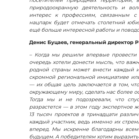
посетителей природных территорий, 
природоохранную деятельность и вол
интерес к профессиям, связанным с
нацпарк будет отмечать столетний юбил
ещё больше интересной работы и поводо
Денис Буцаев, генеральный директор Р
– Когда мы решили впервые провести
очередь хотели донести мысль, что важ
родной страны может внести каждый из
скромной региональной инициативе ил
— их общая цель заключается в том, ч
окружающему миру, сделать нас более о
Тогда мы и не подозревали, что спу
разрастется — в этом году экспертное 
13 тысяч проектов в тринадцати разли
каждый участник, ведь именно их стрем
вперед. Мы искренне благодарны всем 
будущем. А победителям хотим выразить