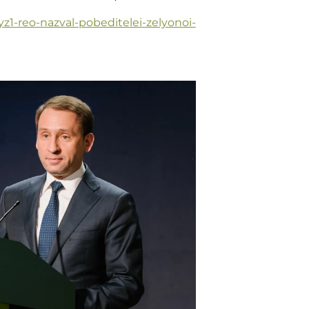
iyz1-reo-nazval-pobeditelei-zelyonoi-