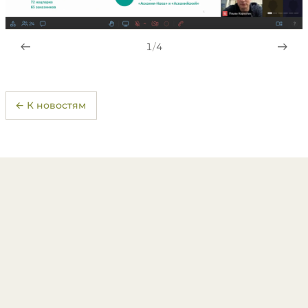
1
/
4
← К новостям