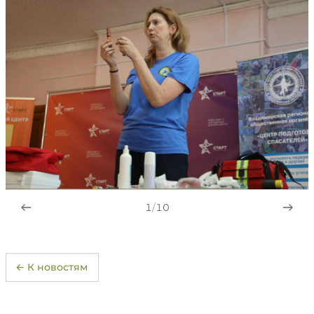
1
/
10
← К новостям