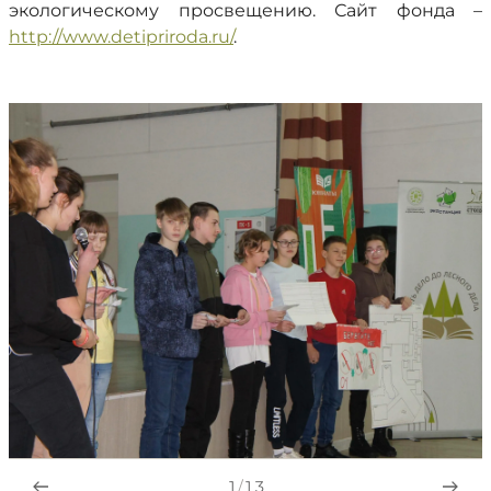
экологическому просвещению. Сайт фонда –
http://www.detipriroda.ru/
.
1
/
13