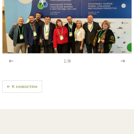
1
/
8
← К новостям