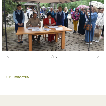
1
/
14
← К новостям