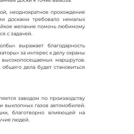
нные доски к точке вывоза.
лой, неоднократное прохождение
ми досками требовало немалых
тойкое желание помочь любимому
я с задачей.
олбы» выражает благодарность
аторы» за интерес к делу охраны
 высокопосещаемых маршрутов.
 общего дела будет становиться
яется заводом по производству
ки выхлопных газов автомобилей.
ции, благотворно влияющей на
учие людей.