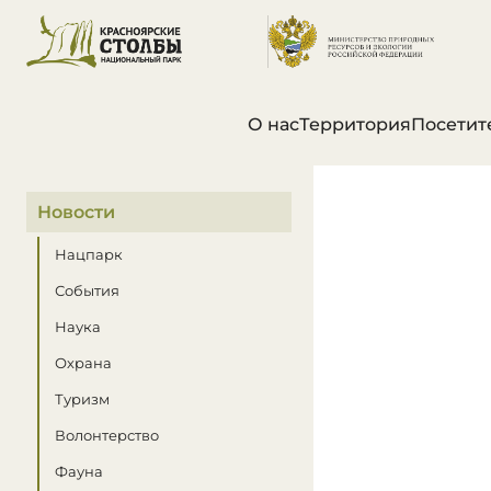
О нас
Территория
Посетит
В этом разделе
Новости
Нацпарк
События
Наука
Охрана
Туризм
Волонтерство
Фауна