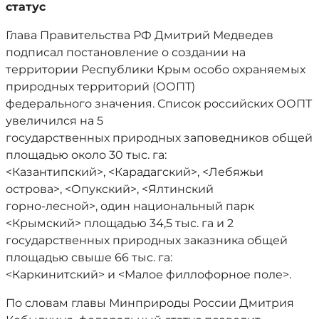
статус
Глава Правительства РФ Дмитрий Медведев
подписал постановление о создании на
территории Республики Крым особо охраняемых
природных территорий (ООПТ)
федерального значения. Список российских ООПТ
увеличился на 5
государственных природных заповедников общей
площадью около 30 тыс. га:
<Казантипский>, <Карадагский>, <Лебяжьи
острова>, <Опукский>, <Ялтинский
горно-лесной>, один национальный парк
<Крымский> площадью 34,5 тыс. га и 2
государственных природных заказника общей
площадью свыше 66 тыс. га:
<Каркинитский> и <Малое филлофорное поле>.
По словам главы Минприроды России Дмитрия