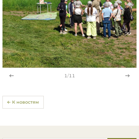
1
/
11
← К новостям