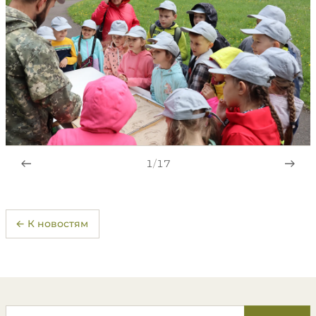
1
/
17
← К новостям
Поиск по сайту