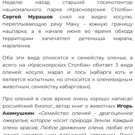
Неделю назад старший госинспектор
национального парка «Красноярские Столбы»
Сергей Мурашов
снял на видео косулю,
переплывающую реку Ману – южную границу
нацпарка, а в начале июня во время обхода
территории запечатлел детеныша марала,
мараленка.
Оба эти вида относятся к семейству оленьи, а
всего на «Красноярских Столбах» обитает 3 вида
оленей: косуля, марал и лось (кабарга хоть и
является копытным, но относится к оленевидным
животным, семейству кабарговых).
Про оленей в свое время очень хорошо написал
российский биолог, автор книг о животных
Игорь
Акимушкин
:
«Семейство оленей – драгоценное
ожерелье, которое носит природа Земли. Каждый
олень красив. Любое движение оленя, любая его
линия кажется нам вершиной гармонии. Даже