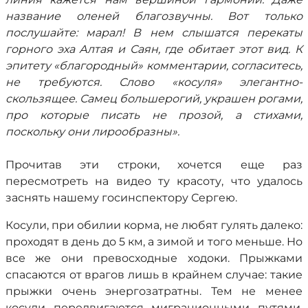
название оленей благозвучны. Вот только
послушайте: марал! В нем слышатся перекаты
горного эха Алтая и Саян, где обитает этот вид. К
эпитету «благородный» комментарии, согласитесь,
не требуются. Слово «косуля» элегантно-
скользящее. Самец большерогий, украшен рогами,
про которые писать не прозой, а стихами,
поскольку они лирообразны».
Прочитав эти строки, хочется еще раз
пересмотреть на видео ту красоту, что удалось
заснять нашему госинспектору Сергею.
Косули, при обилии корма, не любят гулять далеко:
проходят в день до 5 км, а зимой и того меньше. Но
все же они превосходные ходоки. Прыжками
спасаются от врагов лишь в крайнем случае: такие
прыжки очень энергозатратны. Тем не менее
косули передвигаются миграционными путями,