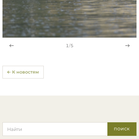
1
/
5
← К новостям
Поиск по сайту
ПОИСК