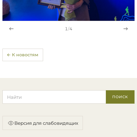
1
/
4
← К новостям
Поиск по сайту
ПОИСК
Версия для слабовидящих