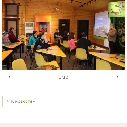
1
/
13
← К новостям