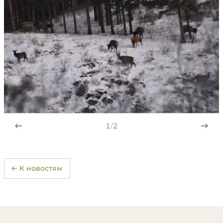
1
/
2
← К новостям