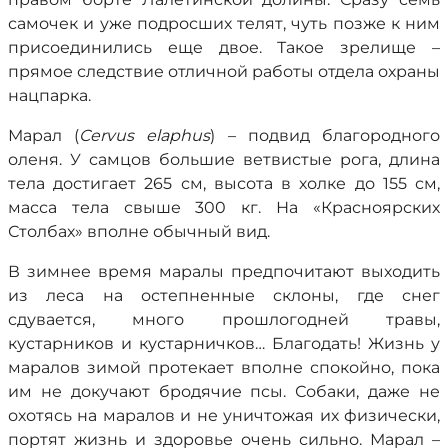
самочек и уже подросших телят, чуть позже к ним
присоединились еще двое. Такое зрелище –
прямое следствие отличной работы отдела охраны
нацпарка.
Марал (
Cervus elaphus
) – подвид благородного
оленя. У самцов большие ветвистые рога, длина
тела достигает 265 см, высота в холке до 155 см,
масса тела свыше 300 кг. На «Красноярских
Столбах» вполне обычный вид.
В зимнее время маралы предпочитают выходить
из леса на остепненные склоны, где снег
сдувается, много прошлогодней травы,
кустарников и кустарничков… Благодать! Жизнь у
маралов зимой протекает вполне спокойно, пока
им не докучают бродячие псы. Собаки, даже не
охотясь на маралов и не уничтожая их физически,
портят жизнь и здоровье очень сильно. Марал –