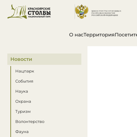
О нас
Территория
Посетит
В этом разделе
Новости
Нацпарк
События
Наука
Охрана
Туризм
Волонтерство
Фауна