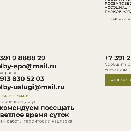
РОСЗАПОВЕ
АССОЦИАЦИ
ПАРКОВ АЛТ
РЕШАЕМ В
 391 9 8888 29
+7 391 2
Сообщить о
olby-epo@mail.ru
ситуациях
 справок
 913 830 52 03
ОТПРАВИТ
olby-uslugi@mail.ru
НТАКТЕ
МАКС
нирование услуг
комендуем посещать
светлое время суток
им работы территории нацпарка