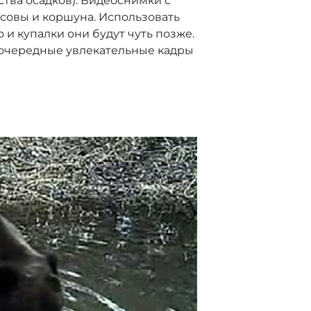
ства осадков). Видеоснимки с
совы и коршуна. Использовать
о и купалки они будут чуть позже.
– очередные увлекательные кадры