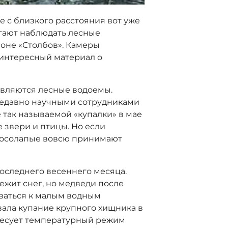
 с близкого расстояния вот уже
гают наблюдать лесные
оне «Столбов». Камеры
 интересный материал о
являются лесные водоемы.
недавно научными сотрудниками
е так называемой «купалки» в мае
 звери и птицы. Но если
 косолапые вовсю принимают
оследнего весеннего месяца.
лежит снег, но медведи после
ваться к малым водным
овала купание крупного хищника в
ересует температурный режим