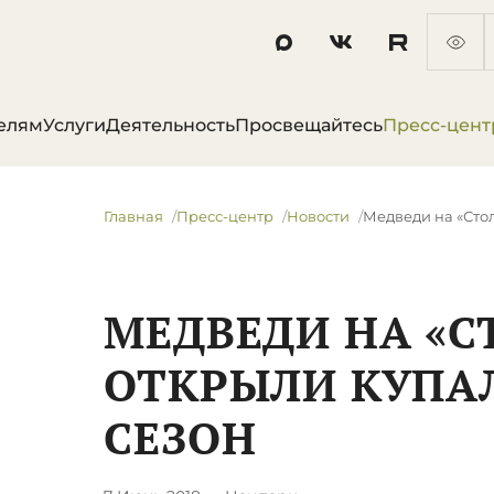
елям
Услуги
Деятельность
Просвещайтесь
Пресс-цент
Главная
Пресс-центр
Новости
​Медведи на «Сто
​МЕДВЕДИ НА «С
ОТКРЫЛИ КУПА
СЕЗОН