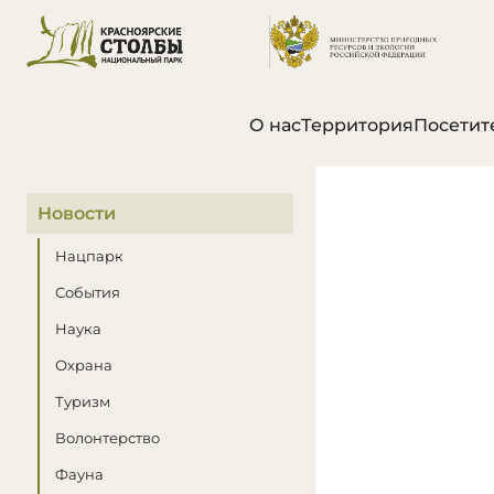
О нас
Территория
Посетит
В этом разделе
Новости
Нацпарк
События
Наука
Охрана
Туризм
Волонтерство
Фауна