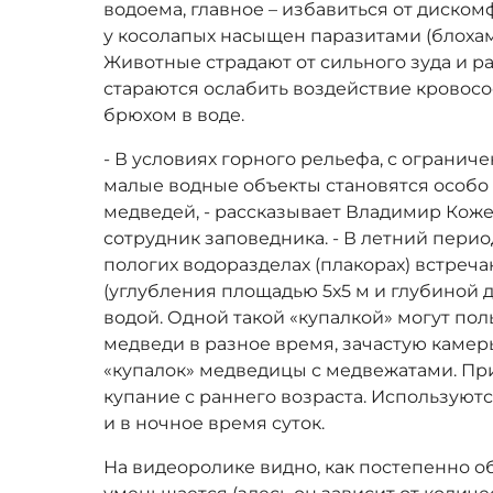
водоема, главное – избавиться от диско
у косолапых насыщен паразитами (блоха
Животные страдают от сильного зуда и ра
стараются ослабить воздействие кровосо
брюхом в воде.
- В условиях горного рельефа, с огранич
малые водные объекты становятся особо
медведей, - рассказывает Владимир Кож
сотрудник заповедника. - В летний перио
пологих водоразделах (плакорах) встреч
(углубления площадью 5х5 м и глубиной д
водой. Одной такой «купалкой» могут пол
медведи в разное время, зачастую каме
«купалок» медведицы с медвежатами. Пр
купание с раннего возраста. Используются
и в ночное время суток.
На видеоролике видно, как постепенно о