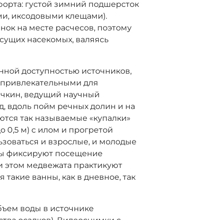
мфорта: густой зимний подшерсток
ми, иксодовыми клещами).
нок на месте расчесов, поэтому
сущих насекомых, валяясь
енной доступностью источников,
 привлекательными для
ечкин, ведущий научный
д, вдоль пойм речных долин и на
аются так называемые «купалки»
о 0,5 м) с илом и прогретой
ьзоваться и взрослые, и молодые
ры фиксируют посещение
и этом медвежата практикуют
 такие ванны, как в дневное, так
бъем воды в источнике