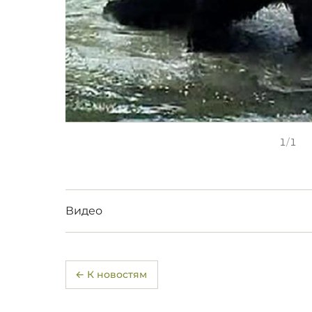
1
/
1
Видео
← К новостям