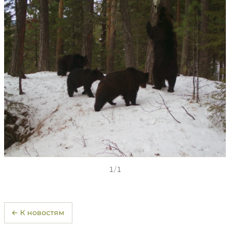
1
/
1
← К новостям