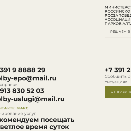
МИНИСТЕРСТ
РОССИЙСКО
РОСЗАПОВЕ
АССОЦИАЦИ
ПАРКОВ АЛТ
РЕШАЕМ В
 391 9 8888 29
+7 391 2
Сообщить о
olby-epo@mail.ru
ситуациях
 справок
 913 830 52 03
ОТПРАВИТ
olby-uslugi@mail.ru
НТАКТЕ
МАКС
нирование услуг
комендуем посещать
светлое время суток