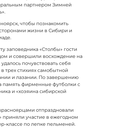
Генеральным партнером Зимней
».
сноярск, чтобы познакомить
сторонами жизни в Сибири и
иаде.
у заповедника «Столбы» гости
дом и совершили восхождение на
а удалось почувствовать себя
 в трех стихиях самобытной
ании и лазании. По завершению
а память фирменные футболки с
ика и «хозяина сибирской
с красноярцами отпраздновали
г» приняли участие в ежегодном
р-классе по лепке пельменей.