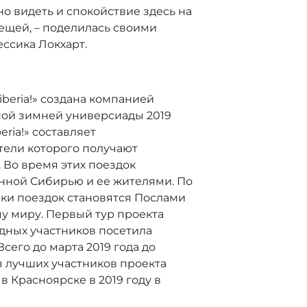
но видеть и спокойствие здесь на
вещей, – поделилась своими
ссика Локхарт.
iberia!» создана компанией
ной зимней универсиады 2019
eria!» составляет
тели которого получают
 Во время этих поездок
енной Сибирью и ее жителями. По
ки поездок становятся Послами
у миру. Первый тур проекта
одных участников посетила
сего до марта 2019 года до
з лучших участников проекта
 Красноярске в 2019 году в