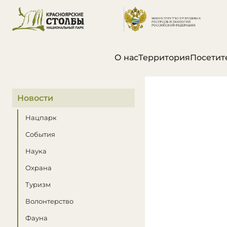
О нас
Территория
Посетит
В этом разделе
Новости
Нацпарк
События
Наука
Охрана
Туризм
Волонтерство
Фауна