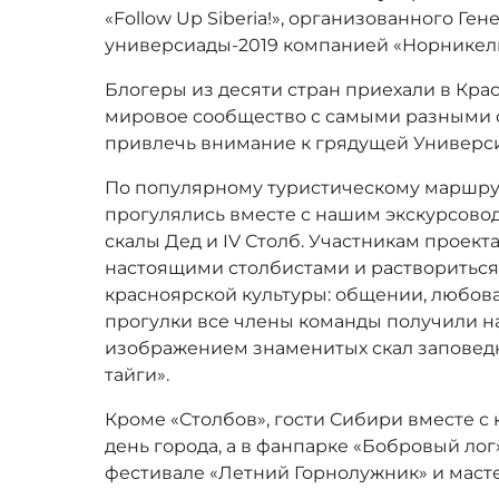
«Follow Up Siberia!», организованного 
универсиады-2019 компанией «Норникель
Блогеры из десяти стран приехали в Кра
мировое сообщество с самыми разными 
привлечь внимание к грядущей Универс
По популярному туристическому маршрут
прогулялись вместе с нашим экскурсово
скалы Дед и IV Столб. Участникам проект
настоящими столбистами и раствориться
красноярской культуры: общении, любов
прогулки все члены команды получили н
изображением знаменитых скал заповедн
тайги».
Кроме «Столбов», гости Сибири вместе 
день города, а в фанпарке «Бобровый ло
фестивале «Летний Горнолужник» и масте