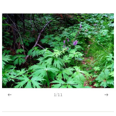
1
/
11