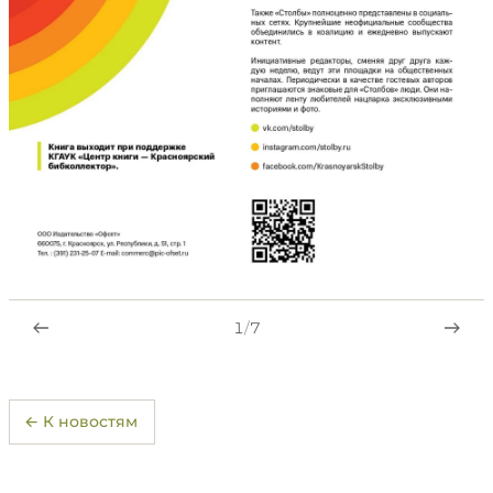
1
/
7
← К новостям