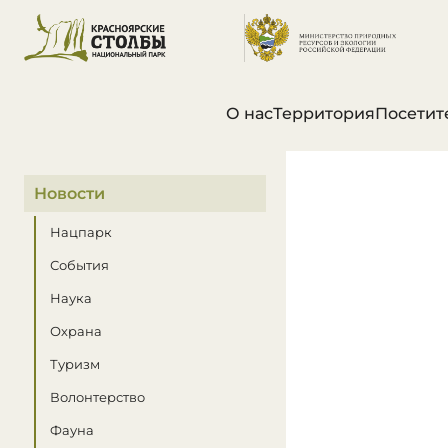
О нас
Территория
Посетит
В этом разделе
Новости
Нацпарк
События
Наука
Охрана
Туризм
Волонтерство
Фауна