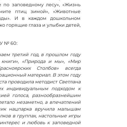
е по заповедному лесу», «Жизнь
мите птиц зимой», «Животные
генды». И в каждом дошкольном
о горящие глаза и улыбки детей,
 № 60:
ем третий год, в прошлом году
книги», «Природа и мы», «Мир
расноярских Столбов» всегда
ационный материал. В этом году
аста проводила методист Светлана
сех индивидуальным подходом к
цией голоса, разнообразнейшим
етало незаметно, а впечатлений
дник нацпарка вручила малышам
ков в группах, настольные игры
 интерес и любовь к заповедной