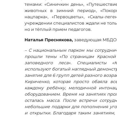
темами: «Синичкин день», «Путешестви
животных в зимний период», «Покор
нацпарка», «Первоцветы», «Скалы-ле
учреждении специалистов ждали не тольк
но и тёплый прием педагогов.
Наталья Преснякова,
заведующая МБДОУ
–
С национальным парком мы сотруднича
прошли темы «По страницам Красной 
заповедного леса». Специалисты «К
используют богатый наглядный демонстр
занятия для 6 групп детей разного возр
Кириченко, которая просто обаяла в
каждому ребёнку, мелодичной интона
оборудованием. Время на занятиях прол
осталась масса. После встречи сотру
небольшие подарки для пополнения угол
и открытки. Благодаря таким занятиям,