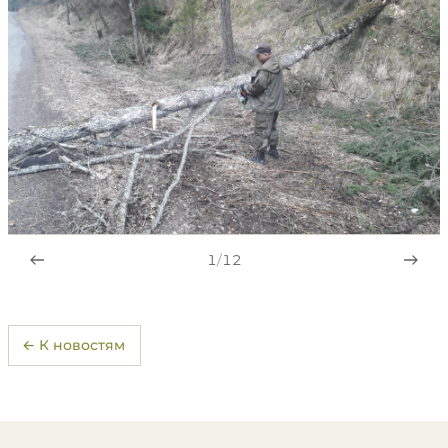
1
/
12
← К новостям