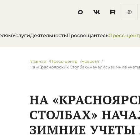
елям
Услуги
Деятельность
Просвещайтесь
Пресс-цент
Главная
Пресс-центр
Новости
На «Красноярских Столбах» начались зимние учет
НА «КРАСНОЯР
СТОЛБАХ» НАЧА
ЗИМНИЕ УЧЕТЫ