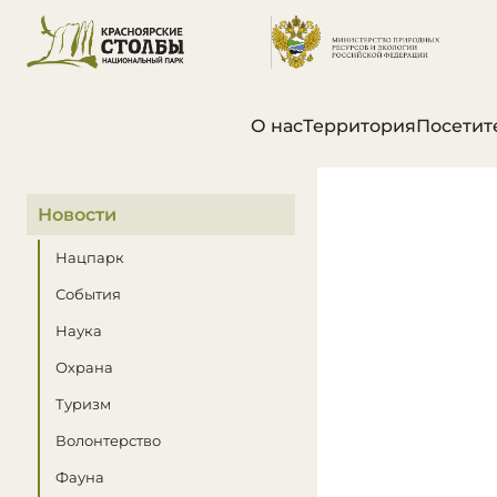
О нас
Территория
Посетит
В этом разделе
Новости
Нацпарк
События
Наука
Охрана
Туризм
Волонтерство
Фауна