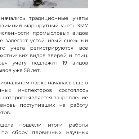
 начались традиционные учеты
(зимний маршрутный учет). ЗМУ
исленности промысловых видов
де залегает устойчивый снежный
го учета регистрируются все
хотничьих видов зверей и птиц.
ов» учету подлежит 19 видов
вов уже 58 лет.
циональном парке началась еще в
нных инспекторов состоялось
 которого является закрепление
 вновь поступивших на работу
тов.
тдела подвели итоги работы
д по сбору первичных научных