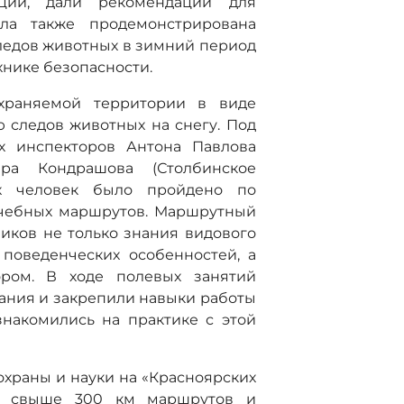
ции, дали рекомендации для
ла также продемонстрирована
ледов животных в зимний период
хнике безопасности.
храняемой территории в виде
 следов животных на снегу. Под
ых инспекторов Антона Павлова
ира Кондрашова (Столбинское
-х человек было пройдено по
учебных маршрутов. Маршрутный
чиков не только знания видового
 поведенческих особенностей, а
ором. В ходе полевых занятий
ания и закрепили навыки работы
накомились на практике с этой
охраны и науки на «Красноярских
ах свыше 300 км маршрутов и