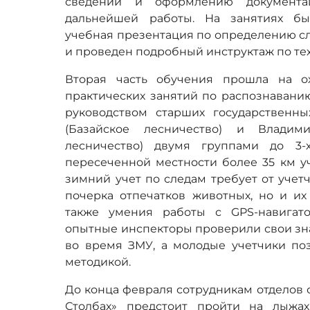
сведений и оформлению документа
дальнейшей работы. На занятиях бы
учебная презентация по определению с
и проведен подробный инструктаж по те
Вторая часть обучения прошла на о
практических занятий по распознаванию
руководством старших государственн
(Базайское лесничество) и Владим
лесничество) двумя группами до 3
пересеченной местности более 35 км 
зимний учет по следам требует от учет
почерка отпечатков животных, но и их
также умения работы с GPS-навигат
опытные инспекторы проверили свои зн
во время ЗМУ, а молодые учетчики поз
методикой.
До конца февраля сотрудникам отделов 
Столбах» предстоит пройти на лыж