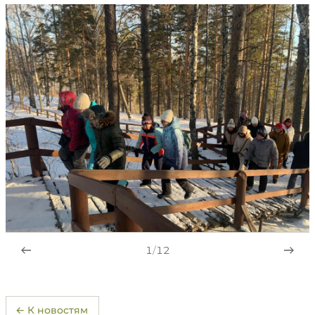
1
/
12
← К новостям