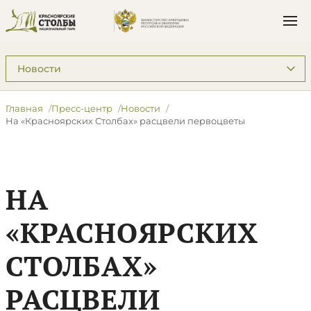
Подразделы: Пресс-центр
Главная
Пресс-центр
Новости
​На «Красноярских Столбах» расцвели первоцветы
​НА
«КРАСНОЯРСКИХ
СТОЛБАХ»
РАСЦВЕЛИ